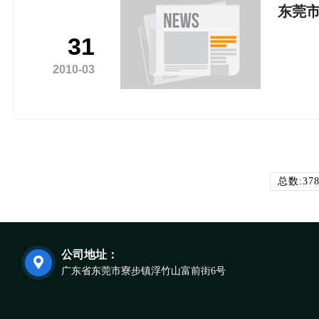
东莞
31
2010-03
总数:37
公司地址：

广东省东莞市寮步镇浮竹山富前街6号